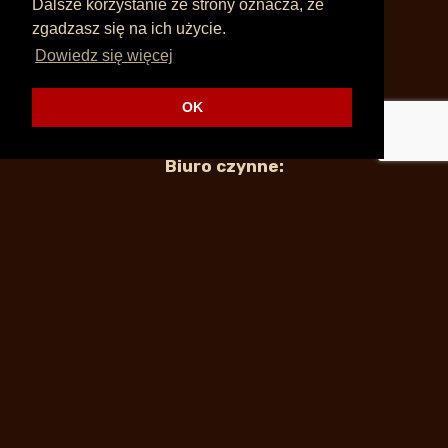
Dalsze korzystanie ze strony oznacza, że
zgadzasz się na ich użycie.
12 632 79 99
Dowiedz się więcej
info@supertramp.pl
OK
Biuro czynne:
pn – pt 11.00 – 17.00 lub po wcześniejszym
umówieniu w innych godzinach
Po godzinach:
Dominik
601 582 822
Bartek
601 575 822