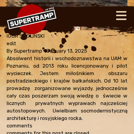
≡
NAWIG
IGOR SMOLIŃSKI
edit
By
Supertramp
•
January 13, 2025
Absolwent historii i wschodoznawstwa na UAM w
Poznaniu, od 2013 roku licencjonowany i pilot
wycieczek. Jestem miłośnikiem obszaru
postradzieckiego i krajów bałkańskich. Od 10 lat
prowadzę zorganizowane wyjazdy, jednocześnie
cały czas poszerzam swoją wiedzę o świecie w
licznych prywatnych wyprawach najcześciej
autostopowych. Uwielbiam socmodernistyczną
architekturę i rosyjskiego rocka.
comments
comments for this post are closed