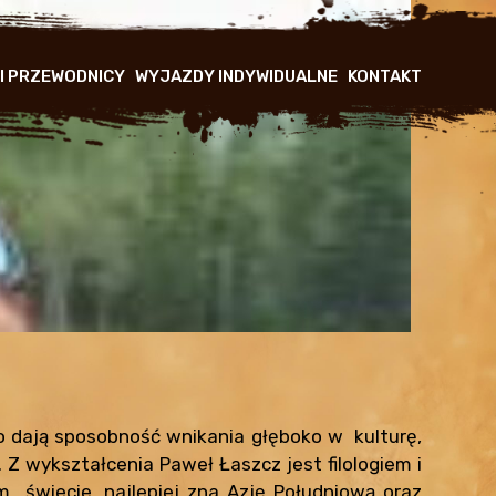
 I PRZEWODNICY
WYJAZDY INDYWIDUALNE
KONTAKT
o dają sposobność wnikania głęboko w kulturę,
 Z wykształcenia Paweł Łaszcz jest filologiem i
 świecie, najlepiej zna Azję Południową oraz