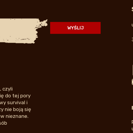
 czyli
ę do tej pory
y survival i
 nie boją się
 w nieznane.
sób