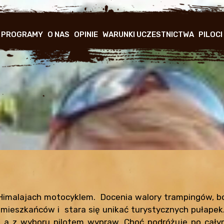
GŁÓWNA
NAWIGACJA
PROGRAMY
O NAS
OPINIE
WARUNKI UCZESTNICTWA
PILOCI
Himalajach motocyklem. Docenia walory trampingów, b
 mieszkańców i stara się unikać turystycznych pułapek.
a z wyboru pilotem wypraw. Choć podróżuje po całym