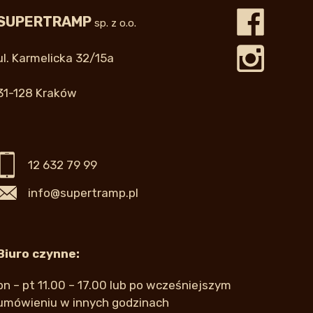
SUPERTRAMP
sp. z o.o.
ul. Karmelicka 32/15a
31-128 Kraków
12 632 79 99
info@supertramp.pl
Biuro czynne:
pn – pt 11.00 – 17.00 lub po wcześniejszym
umówieniu w innych godzinach