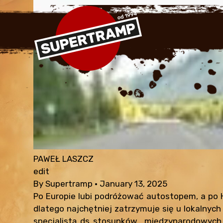
PAWEŁ LASZCZ
edit
By
Supertramp
•
January 13, 2025
Po Europie lubi podróżować autostopem, a po 
dlatego najchętniej zatrzymuje się u lokalnych
specjalistą ds stosunków międzynarodowych, 