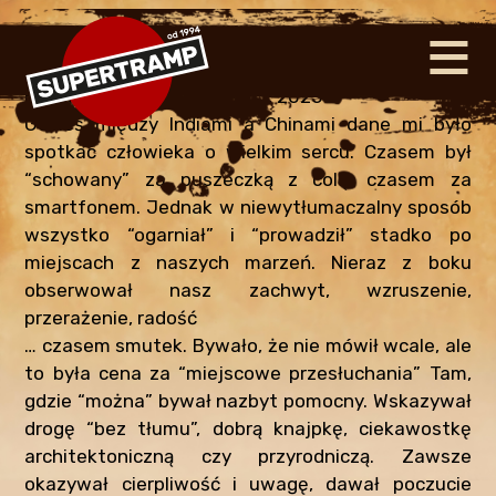
≡
NAWIG
INDOCHINY 21.11 – 16.12.2016
edit
By
Supertramp
•
January 13, 2025
Gdzieś między Indiami a Chinami dane mi było
spotkać człowieka o wielkim sercu. Czasem był
“schowany” za puszeczką z colą, czasem za
smartfonem. Jednak w niewytłumaczalny sposób
wszystko “ogarniał” i “prowadził” stadko po
miejscach z naszych marzeń. Nieraz z boku
obserwował nasz zachwyt, wzruszenie,
przerażenie, radość
… czasem smutek. Bywało, że nie mówił wcale, ale
to była cena za “miejscowe przesłuchania” Tam,
gdzie “można” bywał nazbyt pomocny. Wskazywał
drogę “bez tłumu”, dobrą knajpkę, ciekawostkę
architektoniczną czy przyrodniczą. Zawsze
okazywał cierpliwość i uwagę, dawał poczucie