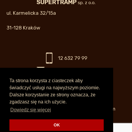
SUPERTRAMP
sp. z o.o.
ul. Karmelicka 32/15a
31-128 Kraków
12 632 79 99
info@supertramp.pl
Ta strona korzysta z ciasteczek aby
świadczyć usługi na najwyższym poziomie.
Dalsze korzystanie ze strony oznacza, że
Biuro czynne:
zgadzasz się na ich użycie.
pn – pt 11.00 – 17.00 lub po wcześniejszym
Dowiedz się więcej
umówieniu w innych godzinach
OK