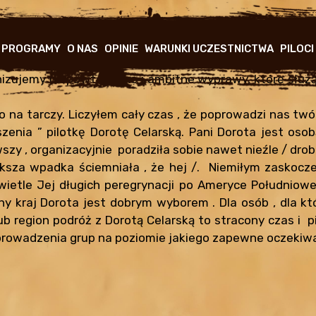
GŁÓWNA
NAWIGACJA
PROGRAMY
O NAS
OPINIE
WARUNKI UCZESTNICTWA
PILOCI
nizujemy niepowtarzalne i ambitne wyprawy, które służ
o na tarczy. Liczyłem cały czas , że poprowadzi nas twó
zenia ” pilotkę Dorotę Celarską. Pani Dorota jest osob
rwszy , organizacyjnie poradziła sobie nawet nieźle / dr
ksza wpadka ściemniała , że hej /. Niemiłym zaskoczen
wietle Jej długich peregrynacji po Ameryce Południowej
zny kraj Dorota jest dobrym wyborem . Dla osób , dla k
ub region podróż z Dorotą Celarską to stracony czas i 
prowadzenia grup na poziomie jakiego zapewne oczekiwal