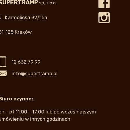
SUPERTRAMP
sp. z o.o.
ul. Karmelicka 32/15a
31-128 Kraków
12 632 79 99
info@supertramp.pl
Biuro czynne:
pn – pt 11.00 – 17.00 lub po wcześniejszym
umówieniu w innych godzinach