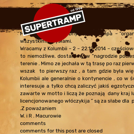
KOLUMBIA 2014
edit
By
Supertramp
•
January 13, 2025
Motto : cytat ze strony Super Trampa – “orga
wszystkimi zmysłami.
Wracamy z Kolumbii – 2 – 22.12.2014 – częściow
to niemożliwe, dostaliśmy w “nagrodzie pocies
terenie . Mimo ze jechała w tą trasę po raz pie
wszak to pierwszy raz , a tam gdzie była wię
Kolumbii ale generalnie o kontynencie , co w ś
interesuje a tylko chcą zaliczyć jakiś egzotyc
zawarte w motto i liczą że poznają dany kraj l
licencjonowanego włóczykija ” są za słabe dla 
.Z poważaniem
W. i R . Macurowie
comments
comments for this post are closed