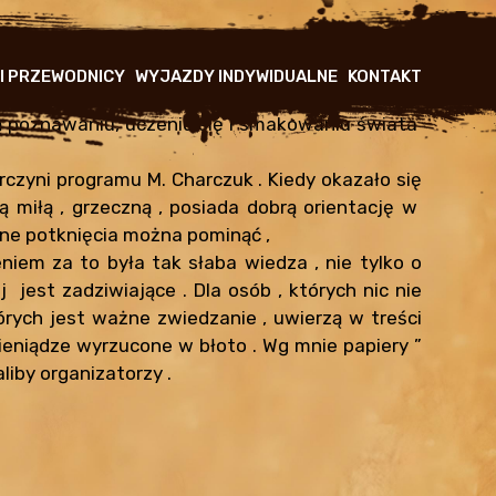
 I PRZEWODNICY
WYJAZDY INDYWIDUALNE
KONTAKT
ą poznawaniu, uczeniu się i smakowaniu świata
rczyni programu M. Charczuk . Kiedy okazało się
ą miłą , grzeczną , posiada dobrą orientację w
obne potknięcia można pominąć ,
iem za to była tak słaba wiedza , nie tylko o
 jest zadziwiające . Dla osób , których nic nie
tórych jest ważne zwiedzanie , uwierzą w treści
pieniądze wyrzucone w błoto . Wg mnie papiery ”
iby organizatorzy .