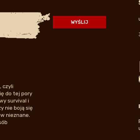
 czyli
ę do tej pory
y survival i
 nie boją się
 w nieznane.
sób