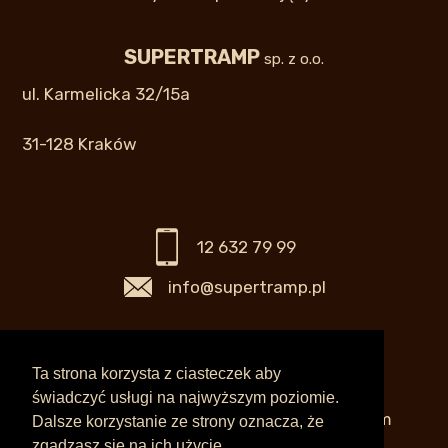
SUPERTRAMP
sp. z o.o.
ul. Karmelicka 32/15a
31-128 Kraków
12 632 79 99
info@supertramp.pl
Biuro czynne:
Ta strona korzysta z ciasteczek aby
świadczyć usługi na najwyższym poziomie.
pn – pt 11.00 – 17.00 lub po wcześniejszym
Dalsze korzystanie ze strony oznacza, że
umówieniu w innych godzinach
zgadzasz się na ich użycie.