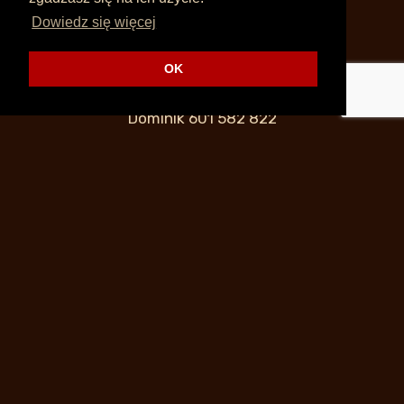
Dowiedz się więcej
OK
Po godzinach:
Dominik
601 582 822
Bartek
601 575 822
Janusz
601 622 622
© 2025 Supertramp. Wszystkie prawa
zastrzeżone