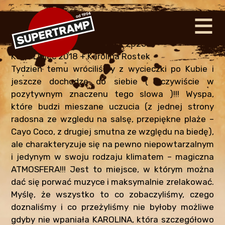
≡
NAWIG
KUBA 2018
edit
By
Supertramp
•
January 13, 2025
Kuba Lipiec 2018 + Karolina Rostek
Tydzień temu wróciliśmy z wycieczki po Kubie i
jeszcze dochodzę do siebie ( oczywiście w
pozytywnym znaczenu tego slowa )!!! Wyspa,
które budzi mieszane uczucia (z jednej strony
radosna ze wzgledu na salsę, przepiękne plaże –
Cayo Coco, z drugiej smutna ze względu na biedę),
ale charakteryzuje się na pewno niepowtarzalnym
i jedynym w swoju rodzaju klimatem – magiczna
ATMOSFERA!!! Jest to miejsce, w którym można
dać się porwać muzyce i maksymalnie zrelakować.
Myślę, że wszystko to co zobaczyliśmy, czego
doznaliśmy i co przeżyliśmy nie byłoby możliwe
gdyby nie wpaniała KAROLINA, która szczegółowo