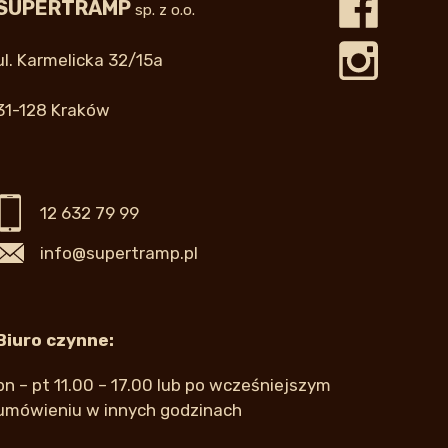
SUPERTRAMP
sp. z o.o.
ul. Karmelicka 32/15a
31-128 Kraków
12 632 79 99
info@supertramp.pl
Biuro czynne:
pn – pt 11.00 – 17.00 lub po wcześniejszym
umówieniu w innych godzinach