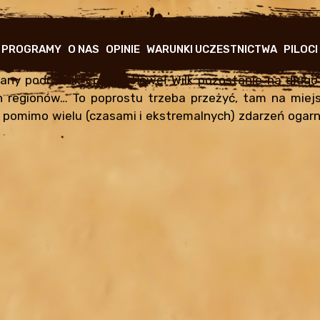
GŁÓWNA
NAWIGACJA
PROGRAMY
O NAS
OPINIE
WARUNKI UCZESTNICTWA
PILOCI
nany podróżnik i pisarz Paweł Wilk pozostanie na dłu
 regionów… To poprostu trzeba przeżyć, tam na miejs
 pomimo wielu (czasami i ekstremalnych) zdarzeń ogarn