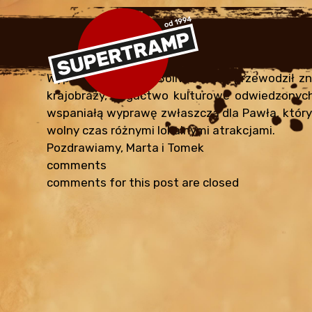
PERU BOLIWIA 2018
edit
By
Supertramp
•
January 13, 2025
Wyprawa do Peru i Boliwii, którą przewodził z
krajobrazy, bogactwo kulturowe odwiedzonych
wspaniałą wyprawę zwłaszcza dla Pawła, który
wolny czas różnymi lokalnymi atrakcjami.
Pozdrawiamy, Marta i Tomek
comments
comments for this post are closed