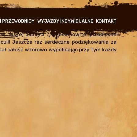
 I PRZEWODNICY
WYJAZDY INDYWIDUALNE
KONTAKT
go w naszej pamięci 🙂 Niesamowite, przepiękne
cu!!! Jeszcze raz serdeczne podziękowania za
iał całość wzorowo wypełniając przy tym każdy