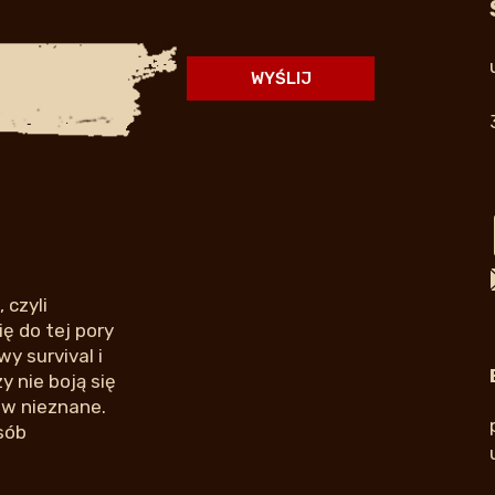
 czyli
ę do tej pory
y survival i
 nie boją się
 w nieznane.
sób