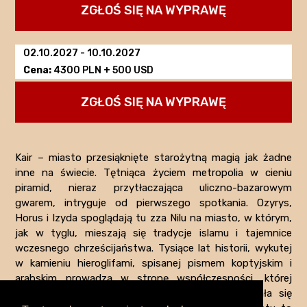
ZGŁOŚ SIĘ NA WYPRAWĘ
02.10.2027
-
10.10.2027
Cena:
4300 PLN + 500 USD
ZGŁOŚ SIĘ NA WYPRAWĘ
WYPRAWA
Kair – miasto przesiąknięte starożytną magią jak żadne
inne na świecie. Tętniąca życiem metropolia w cieniu
DO
piramid, nieraz przytłaczająca uliczno-bazarowym
KAIRU
gwarem, intryguje od pierwszego spotkania. Ozyrys,
–
Horus i Izyda spoglądają tu zza Nilu na miasto, w którym,
HISTORIA,
jak w tyglu, mieszają się tradycje islamu i tajemnice
ZABYTKI
wczesnego chrześcijaństwa. Tysiące lat historii, wykutej
I
w kamieniu hieroglifami, spisanej pismem koptyjskim i
LOKALNA
arabskim prowadzą w stronę współczesności, której
KULTURA
symbolem jest Plac Tahrir – miejsce, gdzie działa się