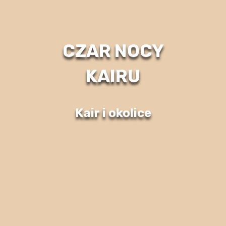
CZAR NOCY
KAIRU
Kair i okolice