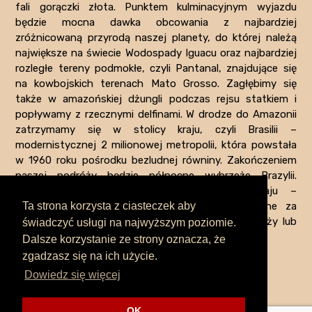
fali gorączki złota. Punktem kulminacyjnym wyjazdu
będzie mocna dawka obcowania z najbardziej
zróżnicowaną przyrodą naszej planety, do której należą
największe na świecie Wodospady Iguacu oraz najbardziej
rozległe tereny podmokłe, czyli Pantanal, znajdujące się
na kowbojskich terenach Mato Grosso. Zagłębimy się
także w amazońskiej dżungli podczas rejsu statkiem i
popływamy z rzecznymi delfinami. W drodze do Amazonii
zatrzymamy się w stolicy kraju, czyli Brasilii –
modernistycznej 2 milionowej metropolii, która powstała
w 1960 roku pośrodku bezludnej równiny. Zakończeniem
naszej podróży będzie północne wybrzeże Brazylii.
Odwiedzimy jedno z najstarszych miast kraju –
Ta strona korzysta z ciasteczek aby
roztańczone miasto Salvador de Bahia uznawane za
duszę Brazylii, ostatni dzień to odpoczynek na plaży lub
świadczyć usługi na najwyższym poziomie.
spokojne delektowanie się atmosferą Salvadoru.
Dalsze korzystanie ze strony oznacza, że
zgadzasz się na ich użycie.
Dowiedz się więcej
OK