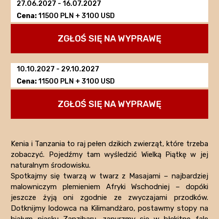
27.06.2027
-
16.07.2027
Cena:
11500 PLN + 3100 USD
ZGŁOŚ SIĘ NA WYPRAWĘ
10.10.2027
-
29.10.2027
Cena:
11500 PLN + 3100 USD
ZGŁOŚ SIĘ NA WYPRAWĘ
NAJWAŻNIEJSZE
Kenia i Tanzania to raj pełen dzikich zwierząt, które trzeba
zobaczyć. Pojedźmy tam wyśledzić Wielką Piątkę w jej
MIEJSCA
naturalnym środowisku.
I
Historia,
Spotkajmy się twarzą w twarz z Masajami – najbardziej
CHARAKTER
malowniczym plemieniem Afryki Wschodniej – dopóki
kultura
WYPRAWY
jeszcze żyją oni zgodnie ze zwyczajami przodków.
i
Dotknijmy lodowca na Kilimandżaro, postawmy stopy na
tło
białym piasku Zanzibaru, zanurzmy się w błękitne fale