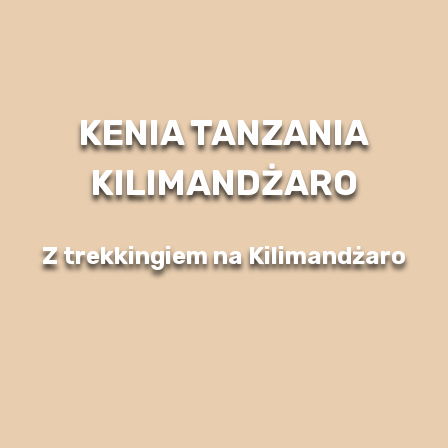
KENIA TANZANIA
KILIMANDŻARO
Z trekkingiem na Kilimandżaro