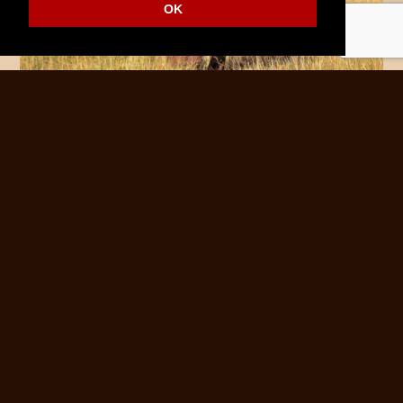
OK
PROGRAM WYPRAWY
Pokaż szczegółowy program
1 DZIEŃ
WYLOT DO NAIROBII
2 DZIEŃ
ZWIEDZANIE NAIROBII